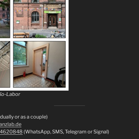
Ko-Labor
idually or as a couple)
anzlab.de
34620848
(WhatsApp, SMS, Telegram or Signal)