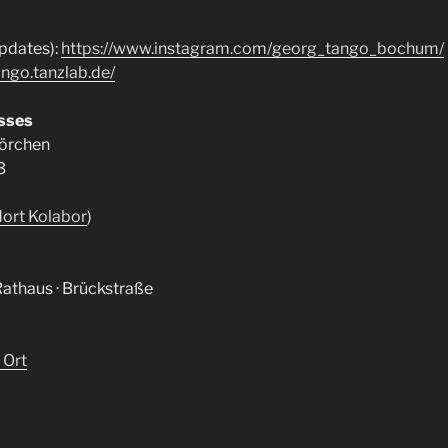
updates):
https://www.instagram.com/georg_tango_bochum/
ango.tanzlab.de/
asses
örchen
3
ort Kolabor
)
thaus · Brückstraße
 Ort